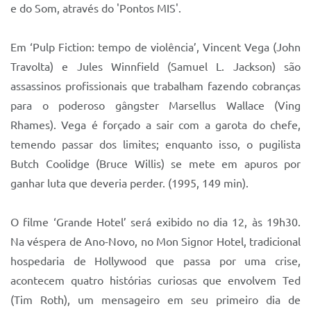
Sistema Colab
e do Som, através do 'Pontos MIS'.
Autarquias
Em ‘Pulp Fiction: tempo de violência’, Vincent Vega (John
Travolta) e Jules Winnfield (Samuel L. Jackson) são
assassinos profissionais que trabalham fazendo cobranças
para o poderoso gângster Marsellus Wallace (Ving
Rhames). Vega é forçado a sair com a garota do chefe,
temendo passar dos limites; enquanto isso, o pugilista
Butch Coolidge (Bruce Willis) se mete em apuros por
ganhar luta que deveria perder. (1995, 149 min).
O filme ‘Grande Hotel’ será exibido no dia 12, às 19h30.
Na véspera de Ano-Novo, no Mon Signor Hotel, tradicional
hospedaria de Hollywood que passa por uma crise,
acontecem quatro histórias curiosas que envolvem Ted
(Tim Roth), um mensageiro em seu primeiro dia de