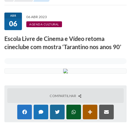
Portal de Serviços
Transparência
ABR
06 ABR 2023
06
Ônibus
AGENDA CULTURAL
Consultar Processos
Escola Livre de Cinema e Vídeo retoma
cineclube com mostra ‘Tarantino nos anos 90’
Contas Públicas
Contratos
Declaração de Rendimentos
Sabina
Editais
COMPARTILHAR
Fale Conosco
FAQ - Perguntas Frequentes
Iluminação Pública