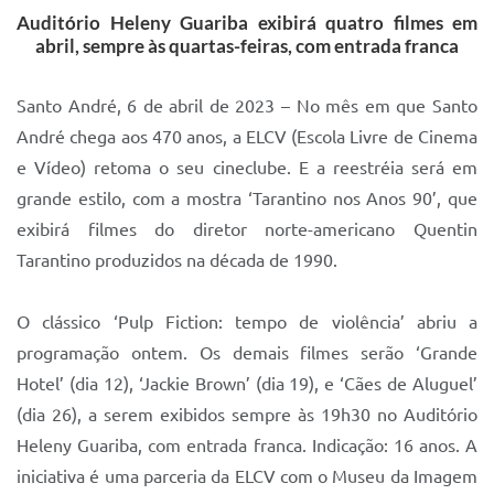
Auditório Heleny Guariba exibirá quatro filmes em
IPTU 2025
abril, sempre às quartas-feiras, com entrada franca
Legislação
Santo André, 6 de abril de 2023 – No mês em que Santo
Lei de acesso à informação
André chega aos 470 anos, a ELCV (Escola Livre de Cinema
Lista de Comorbidades
e Vídeo) retoma o seu cineclube. E a reestréia será em
grande estilo, com a mostra ‘Tarantino nos Anos 90’, que
Mobilidade Urbana Sustentável
exibirá filmes do diretor norte-americano Quentin
Ouvidoria da Cidade
Tarantino produzidos na década de 1990.
Passe Escolar
O clássico ‘Pulp Fiction: tempo de violência’ abriu a
Parque Escola
programação ontem. Os demais filmes serão ‘Grande
Portal da Educação
Hotel’ (dia 12), ‘Jackie Brown’ (dia 19), e ‘Cães de Aluguel’
(dia 26), a serem exibidos sempre às 19h30 no Auditório
Quadra Fiscal
Heleny Guariba, com entrada franca. Indicação: 16 anos. A
SIC
iniciativa é uma parceria da ELCV com o Museu da Imagem