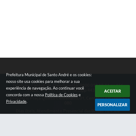
Prefeitura Municipal de Santo André e os cookies:
nosso site usa cookies para melhorar a sua
Telefone: Central de Atendimento: 0800 019 19 44 ou 156
experiência de navegação. Ao continuar você
PABX: 4433-0111 ou Whatsapp 4433-0123
ACEITAR
concorda com a nossa
Política de Cookies
e
Endereço: Praça Quarto Centenário, 01, Centro | CEP: 09015-
Privacidade
.
080
PERSONALIZAR
Dias úteis, Atendimento Presencial das 07h as 18:45he
Telefônico das 08h as 17:00h.
CNPJ: 46.522.942/0001-30
Prefeitura Municipal de Santo André