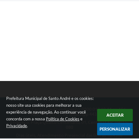
Prefeitura Municipal de Santo André e os cookies:
nosso site usa cookies para melhorar a sua
Telefone: Central de Atendimento: 0800 019 19 44 ou 156
experiência de navegação. Ao continuar você
PABX: 4433-0111 ou Whatsapp 4433-0123
ACEITAR
concorda com a nossa
Política de Cookies
e
Endereço: Praça Quarto Centenário, 01, Centro | CEP: 09015-
Privacidade
.
080
PERSONALIZAR
Dias úteis, Atendimento Presencial das 07h as 18:45he