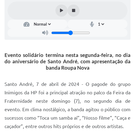
IPTU 2025
Legislação
Lei de acesso à informação
Lista de Comorbidades
Evento solidário termina nesta segunda-feira, no dia
Mobilidade Urbana Sustentável
do aniversário de Santo André, com apresentação da
Ouvidoria da Cidade
banda Roupa Nova
Passe Escolar
Santo André, 7 de abril de 2024 - O pagode do grupo
Parque Escola
Inimigos da HP foi a principal atração no palco da Feira da
Fraternidade neste domingo (7), no segundo dia de
Portal da Educação
evento. Em clima nostálgico, a banda agitou o público com
Quadra Fiscal
sucessos como “Toca um samba aí”, “Nosso filme”, “Caça e
SIC
caçador”, entre outros hits próprios e de outros artistas.