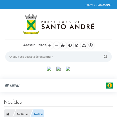
LOGIN / CADASTRO
Acessibilidade
MENU
Cidade
Notícias
Prefeitura
E
d
Notícias
Notícia