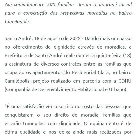
Aproximadamente 500 famílias deram o pontapé inicial
IPTU 2025
para a construção das respectivas moradias no bairro
Legislação
Camilópolis
Lei de acesso à informação
Santo André, 18 de agosto de 2022 - Dando mais um passo
Lista de Comorbidades
no oferecimento de dignidade através de moradias, a
Prefeitura de Santo André realizou nesta quinta-feira (18)
Mobilidade Urbana Sustentável
a assinatura de diversos contratos entre as famílias que
Ouvidoria da Cidade
ocuparão os apartamentos do Residencial Clara, no bairro
Passe Escolar
Camilópolis, projeto realizado em parceria com a CDHU
(Companhia de Desenvolvimento Habitacional e Urbano).
Parque Escola
Portal da Educação
“É uma satisfação ver o sorriso no rosto das pessoas que
conquistaram o seu direito de moradia, famílias que
Quadra Fiscal
estarão tranquilas, com dignidade. O equipamento é de
SIC
ótima qualidade e nos deixa ainda mais realizados por