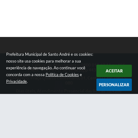
Prefeitura Municipal de Santo André e os cookies:
nosso site usa cookies para melhorar a sua
Telefone: Central de Atendimento: 0800 019 19 44 ou 156
experiência de navegação. Ao continuar você
PABX: 4433-0111 ou Whatsapp 4433-0123
ACEITAR
concorda com a nossa
Política de Cookies
e
Endereço: Praça Quarto Centenário, 01, Centro | CEP: 09015-
Privacidade
.
080
PERSONALIZAR
Dias úteis, Atendimento Presencial das 07h as 18:45he
Telefônico das 08h as 17:00h.
CNPJ: 46.522.942/0001-30
Prefeitura Municipal de Santo André
Versão do Sistema:
3.5.3 - 19/06/2026