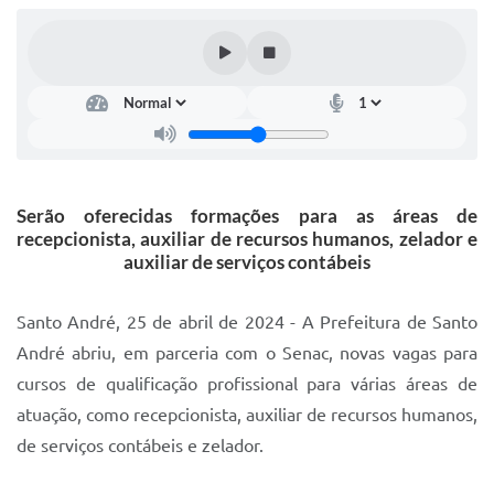
IPTU 2025
Legislação
Lei de acesso à informação
Lista de Comorbidades
Mobilidade Urbana Sustentável
Serão oferecidas formações para as áreas de
recepcionista, auxiliar de recursos humanos, zelador e
Ouvidoria da Cidade
auxiliar de serviços contábeis
Passe Escolar
Santo André, 25 de abril de 2024 - A Prefeitura de Santo
Parque Escola
André abriu, em parceria com o Senac, novas vagas para
Portal da Educação
cursos de qualificação profissional para várias áreas de
atuação, como recepcionista, auxiliar de recursos humanos,
Quadra Fiscal
de serviços contábeis e zelador.
SIC